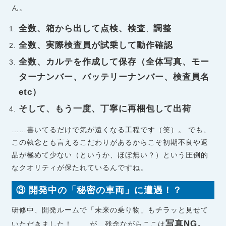
ん。
全数、箱から出して点検、検査
調整
、
全数、実際検査員が試乗して動作確認
全数、カルテを作成して保存（全体写真、モー
ターナンバー、バッテリーナンバー、検査員名
etc）
そして、もう一度、丁寧に再梱包して出荷
……書いてるだけで気が遠くなる工程です（笑）。 でも、
この執念とも言えるこだわりがあるからこそ初期不良や返
品が極めて少ない（というか、ほぼ無い？）という圧倒的
なクオリティが保たれているんですね。
③ 開発中の「秘密の車両」に遭遇！？
研修中、開発ルームで「未来の乗り物」もチラッと見せて
写真NG。
いただきました！ ……が、残念ながらここは