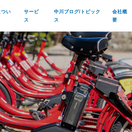
につい
サービ
中川ブログ/トピック
会社概
ス
ス
要