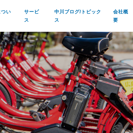
につい
サービ
中川ブログ/トピック
会社概
ス
ス
要