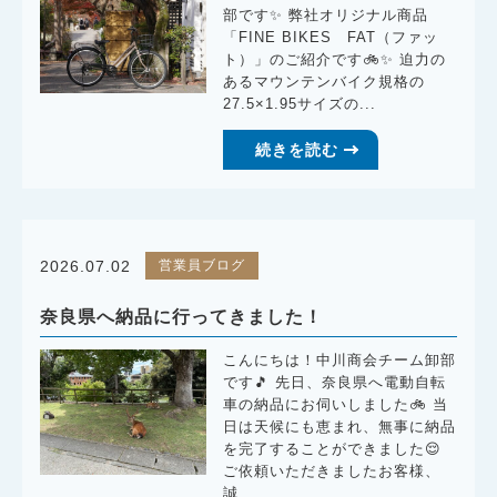
部です✨ 弊社オリジナル商品
「FINE BIKES FAT（ファッ
ト）」のご紹介です🚲✨ 迫力の
あるマウンテンバイク規格の
27.5×1.95サイズの...
続きを読む
営業員ブログ
2026.07.02
奈良県へ納品に行ってきました！
こんにちは！中川商会チーム卸部
です🎵 先日、奈良県へ電動自転
車の納品にお伺いしました🚲 当
日は天候にも恵まれ、無事に納品
を完了することができました😌
ご依頼いただきましたお客様、
誠...