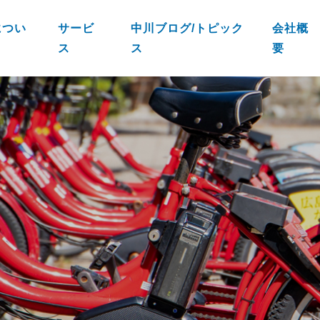
につい
サービ
中川ブログ/トピック
会社概
ス
ス
要