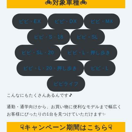
🚲対象車種🚲
ビビ・EX
ビビ・DX
ビビ・MX
ビビ・S・18
ビビ・SL
ビビ・SL・20
ビビ・L・押し歩き
ビビ・L・20・押し歩き
ビビ・L
ビビライフ
こんなにもたくさんあるんです🎵
通勤・通学向けから、お買い物に便利なモデルまで幅広く
お客様にぴったりの1台を見つけていただけます✨
☟キャンペーン期間はこちら☟