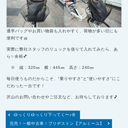
通学バッグやお買い物袋も入れやすく、荷物が多い日にも
便利です🧺
実際に弊社スタッフのリュックを借りて入れてみたら、あ
ら✨余裕💕
※ 縦：320㎜ 横：445㎜ 高さ：240㎜
毎日使うものだからこそ、“乗りやすさ”と“使いやすさ”にこ
だわった一台です！
沢山のお問い合わせやご注文など、お待ちしております🎵
ゆっくりゆっくり下ってく〜♪🌼
完売！一般中古車！ブリヂストン【アルミーユ】