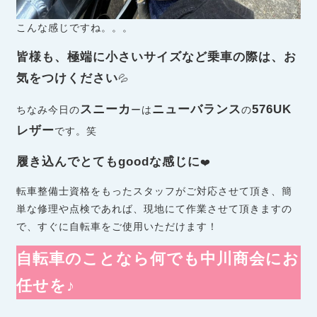
こんな感じですね。。。
皆様も、極端に小さいサイズなど乗車の際は、お
気をつけください
💦
スニーカ
ニューバランス
576UK
ちなみ今日の
ーは
の
レザー
です。笑
履き込んでとてもgoodな感じに
❤️
転車整備士資格をもったスタッフがご対応させて頂き、簡
単な修理や点検であれば、現地にて作業させて頂きますの
で、すぐに自転車をご使用いただけます！
自転車のことなら何でも中川商会にお
任せを♪