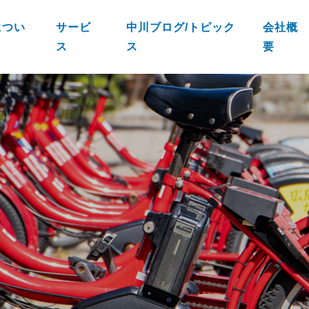
につい
サービ
中川ブログ/トピック
会社概
ス
ス
要