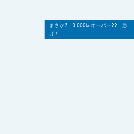
まさか⁉ 3,000㎞オーバー?? 急
げ!!