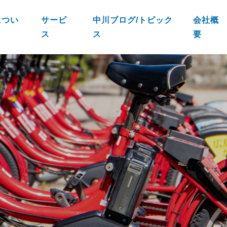
につい
サービ
中川ブログ/トピック
会社概
ス
ス
要