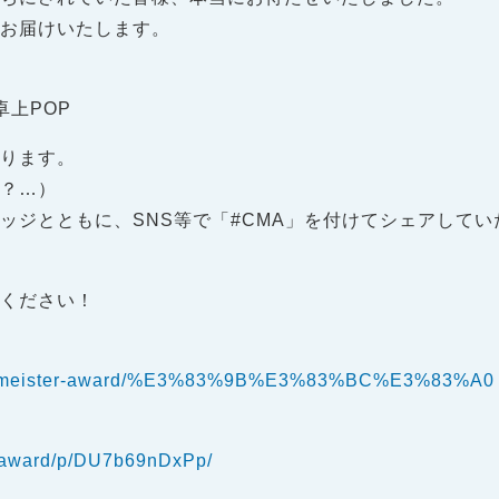
にお届けいたします。
卓上POP
おります。
？？…）
ッジとともに、SNS等で「#CMA」を付けてシェアしてい
ちください！
cycle-meister-award/%E3%83%9B%E3%83%BC%E3%83%A0
eraward/p/DU7b69nDxPp/