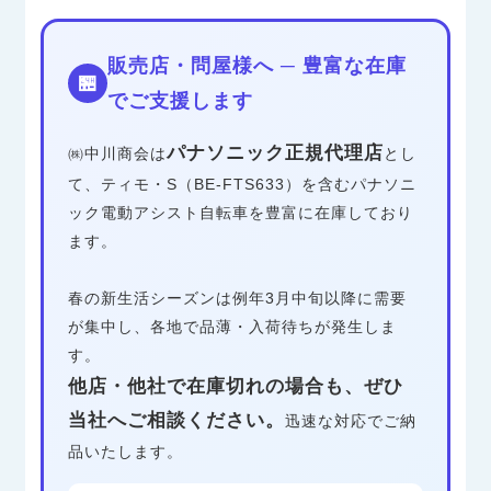
販売店・問屋様へ ─ 豊富な在庫
🏪
でご支援します
パナソニック正規代理店
㈱中川商会は
とし
て、ティモ・S（BE-FTS633）を含むパナソニ
ック電動アシスト自転車を豊富に在庫しており
ます。
春の新生活シーズンは例年3月中旬以降に需要
が集中し、各地で品薄・入荷待ちが発生しま
す。
他店・他社で在庫切れの場合も、ぜひ
当社へご相談ください。
迅速な対応でご納
品いたします。