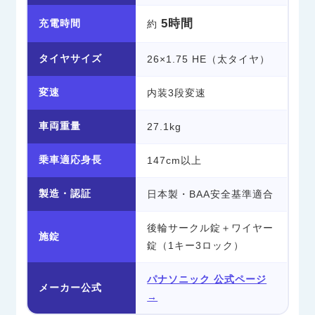
5時間
充電時間
約
タイヤサイズ
26×1.75 HE（太タイヤ）
変速
内装3段変速
車両重量
27.1kg
乗車適応身長
147cm以上
製造・認証
日本製・BAA安全基準適合
後輪サークル錠＋ワイヤー
施錠
錠（1キー3ロック）
パナソニック 公式ページ
メーカー公式
→