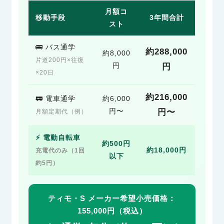
月額コ
移動手段
3年間合計
スト
🚌 バス通学
約288,000
約8,000
片道200円×往復
円
円
×20日
約216,000
🚃 電車通学
約6,000
円〜
円〜
月額定期代（例）
⚡ 電動自転車
約500円
約18,000円
充電代のみ（1回
以下
約5円）
ティモ・S メーカー希望小売価格：
155,000円（税込）