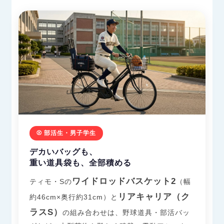
⚾ 部活生・男子学生
デカいバッグも、
重い道具袋も、全部積める
ワイドロッドバスケット2
ティモ・Sの
（幅
リアキャリア（ク
約46cm×奥行約31cm）と
ラスS）
の組み合わせは、野球道具・部活バッ