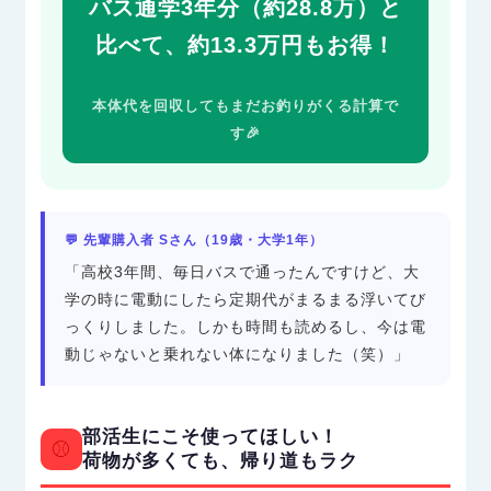
バス通学3年分（約28.8万）と
比べて、約13.3万円もお得！
本体代を回収してもまだお釣りがくる計算で
す🎉
💬 先輩購入者 Sさん（19歳・大学1年）
「高校3年間、毎日バスで通ったんですけど、大
学の時に電動にしたら定期代がまるまる浮いてび
っくりしました。しかも時間も読めるし、今は電
動じゃないと乗れない体になりました（笑）」
部活生にこそ使ってほしい！
⚾
荷物が多くても、帰り道もラク