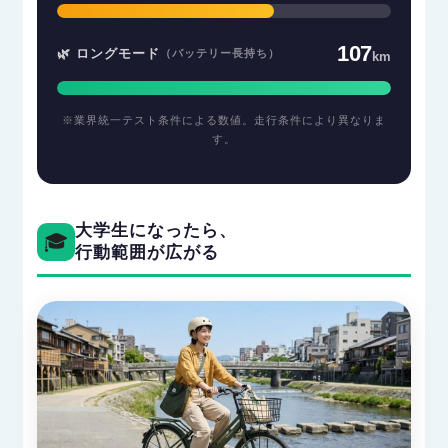
107
🌿 ロングモード
（バッテリー長持ち）
km
※業界統一テスト条件による数値。走行条件により異なりま
す。
大学生になったら、
🎓
行動範囲が広がる