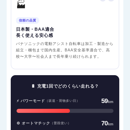
🏭
信頼の品質
日本製・BAA適合
長く使える安心感
パナソニックの電動アシスト自転車は加工・製造から
組立・梱包まで国内生産。BAA安全基準適合で、高
校〜大学〜社会人まで長年乗り続けられます。
🔋 充電1回でどのくらい走れる？
59
⚡ パワーモード
（坂道・荷物多い日）
km
70
⚙️ オートマチック
（普段使い）
km