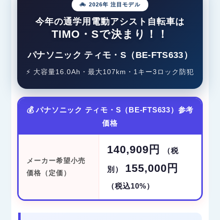
🚲 2026年 注目モデル
今年の通学用電動アシスト自転車は
TIMO・Sで決まり！！
パナソニック ティモ・S（BE-FTS633）
⚡ 大容量16.0Ah・最大107km・1キー3ロック防犯
💰 パナソニック ティモ・S（BE-FTS633）参考
価格
140,909円
（税
メーカー希望小売
155,000円
別）
価格（定価）
（税込10%）