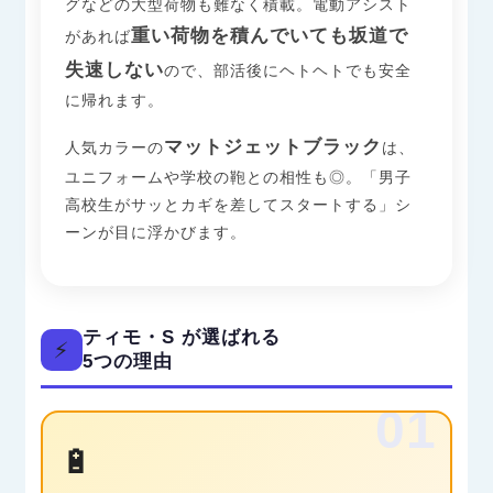
グなどの大型荷物も難なく積載。電動アシスト
重い荷物を積んでいても坂道で
があれば
失速しない
ので、部活後にヘトヘトでも安全
に帰れます。
マットジェットブラック
人気カラーの
は、
ユニフォームや学校の鞄との相性も◎。「男子
高校生がサッとカギを差してスタートする」シ
ーンが目に浮かびます。
ティモ・S が選ばれる
⚡
5つの理由
01
🔋