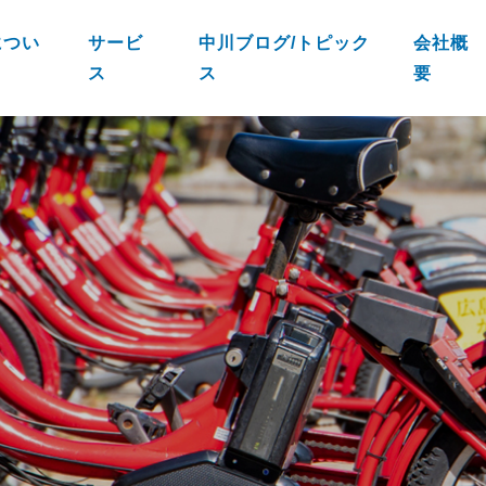
につい
サービ
中川ブログ/トピック
会社概
ス
ス
要