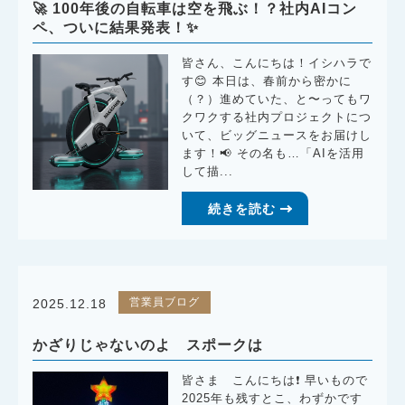
🚀 100年後の自転車は空を飛ぶ！？社内AIコン
ペ、ついに結果発表！✨
皆さん、こんにちは！イシハラで
す😊 本日は、春前から密かに
（？）進めていた、と〜ってもワ
クワクする社内プロジェクトにつ
いて、ビッグニュースをお届けし
ます！📢 その名も…「AIを活用
して描...
続きを読む
営業員ブログ
2025.12.18
かざりじゃないのよ スポークは
皆さま こんにちは❗️ 早いもので
2025年も残すとこ、わずかです