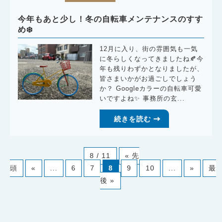
今年もあと少し！冬の自転車メンテナンスのすす
め❄️
12月に入り、街の雰囲気も一気
に冬らしくなってきましたね🍂今
年も残りわずかとなりましたが、
皆さまいかがお過ごしでしょう
か？ Googleカラーの自転車可愛
いですよね✨ 事務所の玄...
続きを読む
8 / 11
« 先
頭
«
...
6
7
8
9
10
...
»
最
後 »