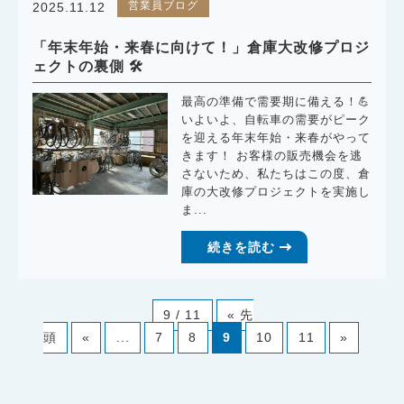
営業員ブログ
2025.11.12
「年末年始・来春に向けて！」倉庫大改修プロジ
ェクトの裏側 🛠️
最高の準備で需要期に備える！💪
いよいよ、自転車の需要がピーク
を迎える年末年始・来春がやって
きます！ お客様の販売機会を逃
さないため、私たちはこの度、倉
庫の大改修プロジェクトを実施し
ま...
続きを読む
9 / 11
« 先
頭
«
...
7
8
9
10
11
»