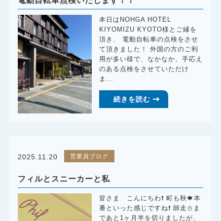
電動自転車点検いたします！！
本日はNOHGA HOTEL
KIYOMIZU KYOTO様とご縁を
頂き、 電動自転車の点検をさせ
て頂きました！ 外国の方のご利
用が多い様で、なかなか、手応え
のある点検をさせていただけ
ま...
続きを読む
営業員ブログ
2025.11.20
フィルとスニーカーと私
皆さま こんにちわ❗️ 町も秋🍁本
番といった感じですね❗️ 師走⛄️ま
であと1ヶ月半を切りましたが、