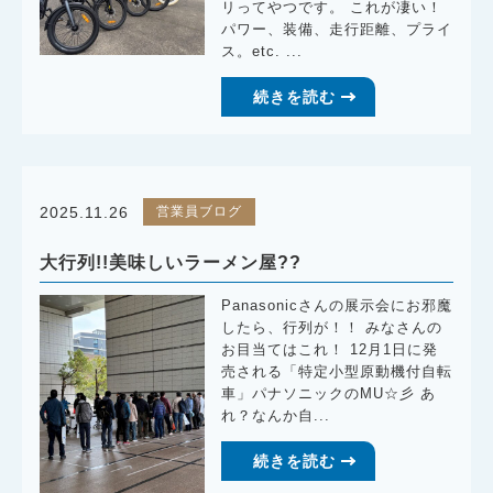
リってやつです。 これが凄い！
パワー、装備、走行距離、プライ
ス。etc. ...
続きを読む
営業員ブログ
2025.11.26
大行列!!美味しいラーメン屋??
Panasonicさんの展示会にお邪魔
したら、行列が！！ みなさんの
お目当てはこれ！ 12月1日に発
売される「特定小型原動機付自転
車」パナソニックのMU☆彡 あ
れ？なんか自...
続きを読む